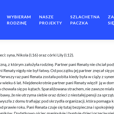
WYBIERAM
NASZE
SZLACHETNA
ZA
RODZINĘ
PROJEKTY
PACZKA
SI
i: syna, Nikola (l.16) oraz córki Lily (l.12).
ą, z którym założyła rodzinę. Partner pani Renaty nie chciał podją
i Renaty nigdy nie był łatwy. Od początku jej partner znęcał się ps
Pierwszy raz pani Renata została pobita kiedy była w ciąży z synem
wieku 6 lat. Niejdenokrotnie partner pani Renaty więził
ją w dom
howała się po kątach. Sparaliżowana strachem, nie zawsze miała o
awy, że nie utrzyma siebie oraz dzieci z niestałej pensji za sprz
wyszła z domu trafiając pod skrzydła organizacji, która pomaga 
rawie roku. Pani Renata czuje się tutaj bezpieczna i spokojniej
ników. Dodatkowo ojciec manipuluje i buntuje dzieci przeciw niej,