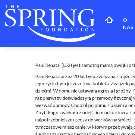
Skip
to
content
O
NAS
Pani Renata
(l.52) jest samotną mamą dwójki dziec
Pani Renata przez 20 lat była związana z mężczyzn
jego życiu była jeszcze inna kobieta. Związek pan
dziećmi. W domu nie ustawała agresja i groźby.
raz pierwszy doświadczyła przemocy fizycznej w 
wezwać pomocy. Chodził po domu z pasem a ona c
Zbyt długo zwlekała z odejściem od partnera z ob
najpotrzebniejsze rzeczy do worków na śmieci i 
tymczasowe mieszkanie, w którym przebywają od p
źle znoszą ciągłą obecność innych dzieci i domow