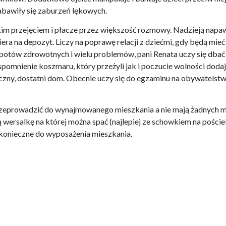
nabawiły się zaburzeń lękowych.
kim przejęciem i płacze przez większość rozmowy. Nadzieją napaw
era na depozyt. Liczy na poprawę relacji z dziećmi, gdy będą mieć 
potów zdrowotnych i wielu problemów, pani Renata uczy się dbać o
pomnienie koszmaru, który przeżyli jak i poczucie wolności dodają
ieczny, dostatni dom. Obecnie uczy się do egzaminu na obywatelstw
rzeprowadzić do wynajmowanego mieszkania a nie mają żadnych me
wersalkę na której można spać (najlepiej ze schowkiem na pościel
konieczne do wyposażenia mieszkania.