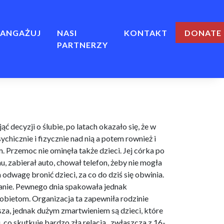
ANGAŻUJ
NASI
KONTAKT
Ę
PARTNERZY
ć decyzji o ślubie, po latach okazało się, że w
ychicznie i fizycznie nad nią a potem rownież i
. Przemoc nie ominęła także dzieci. Jej córka po
u, zabierał auto, chował telefon, żeby nie mogła
dwagę bronić dzieci, za co do dziś się obwinia.
ątanie. Pewnego dnia spakowała jednak
kobietom. Organizacja ta zapewniła rodzinie
sza, jednak dużym zmartwieniem są dzieci, które
 co skutkuje bardzo złą relacją,
zwłaszcza z 16-