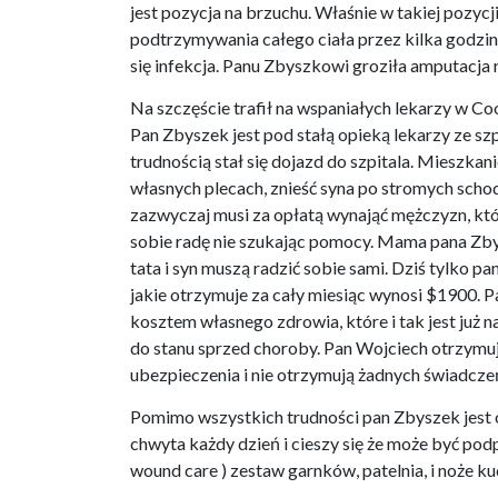
jest pozycja na brzuchu. Właśnie w takiej pozy
podtrzymywania całego ciała przez kilka godzin 
się infekcja. Panu Zbyszkowi groziła amputacja 
Na szczęście trafił na wspaniałych lekarzy w Coo
Pan Zbyszek jest pod stałą opieką lekarzy ze sz
trudnością stał się dojazd do szpitala. Mieszkan
własnych plecach, znieść syna po stromych schod
zazwyczaj musi za opłatą wynająć mężczyzn, któ
sobie radę nie szukając pomocy. Mama pana Zbysz
tata i syn muszą radzić sobie sami. Dziś tylko 
jakie otrzymuje za cały miesiąc wynosi $1900. 
kosztem własnego zdrowia, które i tak jest już 
do stanu sprzed choroby. Pan Wojciech otrzymu
ubezpieczenia i nie otrzymują żadnych świadcze
Pomimo wszystkich trudności pan Zbyszek jest o
chwyta każdy dzień i cieszy się że może być pod
wound care ) zestaw garnków, patelnia, i noże k