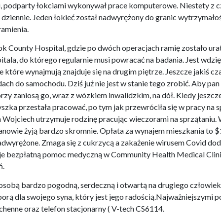
cji, podparty łokciami wykonywał prace komputerowe. Niestety z c
dziennie. Jeden łokieć został nadwyrężony do granic wytrzymałoś
ramienia.
k County Hospital, gdzie po dwóch operacjach ramię zostało uratowa
pitala, do którego regularnie musi powracać na badania. Jest wdzi
ie które wynajmują znajduje się na drugim piętrze. Jeszcze jakiś c
ach do samochodu. Dziś już nie jest w stanie tego zrobić. Aby pa
rzy zaniosą go, wraz z wózkiem inwalidzkim, na dół. Kiedy jeszc
ka przestała pracować, po tym jak przewróciła się w pracy na sp
pan Wojciech utrzymuje rodzinę pracując wieczorami na sprzątaniu
Panowie żyją bardzo skromnie. Opłata za wynajem mieszkania to $
nadwyrężone. Zmaga się z cukrzycą a zakażenie wirusem Covid dod
je bezpłatną pomoc medyczną w Community Health Medical Clinic
ń.
sobą bardzo pogodną, serdeczną i otwartą na drugiego człowieka
porą dla swojego syna, który jest jego radością.Najważniejszymi 
uchenne oraz telefon stacjonarny ( V-tech CS6114.