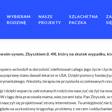
WYBIERAM
NASZE
SZLACHETNA
ZA
RODZINĘ
PROJEKTY
PACZKA
SI
ę swoim synem, Zbyszkiem (l. 49), który na skutek wypadku, kt
opiero wchodził w dorosłość zdefiniował całego jego życie i życi
 na poprawę stanu dawali lekarze w USA. Dzięki pomocy fundacji p
rymentalnego. Niestety, terapia nie przyniosła oczekiwanych rez
i dzięki wsparciu zatroskanych rodziców nauczyć się żyć na nowo
m. W ciągu dnia pracowała mama, wieczorami tata. Pan Zbyszek, 
nauczył się projektować strony internetowe. Ta umiejętność nie t
względu na uszkodzony kręgosłup, problemy z sercem i oddychanie