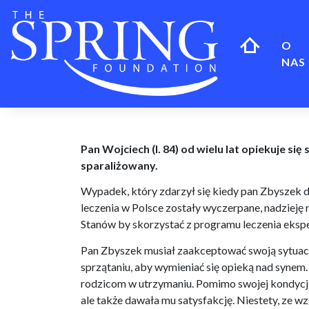
Skip
to
content
O
NAS
Pan Wojciech (l. 84) od wielu lat opiekuje si
sparaliżowany.
Wypadek, który zdarzył się kiedy pan Zbyszek d
leczenia w Polsce zostały wyczerpane, nadzieję
Stanów by skorzystać z programu leczenia ekspe
Pan Zbyszek musiał zaakceptować swoją sytuację 
sprzątaniu, aby wymieniać się opieką nad syne
rodzicom w utrzymaniu. Pomimo swojej kondycji 
ale także dawała mu satysfakcję. Niestety, ze 