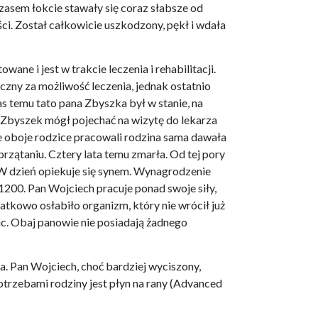
zasem łokcie stawały się coraz słabsze od
ci. Został całkowicie uszkodzony, pękł i wdała
ne i jest w trakcie leczenia i rehabilitacji.
ęczny za możliwość leczenia, jednak ostatnio
zas temu tato pana Zbyszka był w stanie, na
n Zbyszek mógł pojechać na wizytę do lekarza
ze oboje rodzice pracowali rodzina sama dawała
rzątaniu. Cztery lata temu zmarła. Od tej pory
. W dzień opiekuje się synem. Wynagrodzenie
1200. Pan Wojciech pracuje ponad swoje siły,
atkowo osłabiło organizm, który nie wrócił już
. Obaj panowie nie posiadają żadnego
. Pan Wojciech, choć bardziej wyciszony,
potrzebami rodziny jest płyn na rany (Advanced