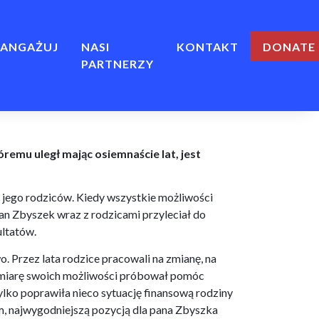
ANGAŻUJ
NASI
KONTAKT
Ę
PARTNERZY
óremu uległ mając osiemnaście lat, jest
e jego rodziców. Kiedy wszystkie możliwości
an Zbyszek wraz z rodzicami przyleciał do
ultatów.
. Przez lata rodzice pracowali na zmianę, na
w miarę swoich możliwości próbował pomóc
ylko poprawiła nieco sytuację finansową rodziny
m, najwygodniejszą pozycją dla pana Zbyszka