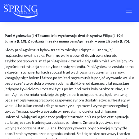
Skip
to
content
Pani Agnieszka (l. 47) samotnie wychowuje dwóch synów: Filipa (l. 19) i
Juliana (l. 10). Z rodziną mieszka mama pani Agnieszki – pani Elżbieta (l. 75).
Kiedy pani Agnieszka była w trzecim miesiącu ciąży z Julianem, jej
mąż zachorował na raka. Pomimo walki o powrót do zdrowia choroba
szybko postępowała, mąż pani Agnieszki zmarł kiedy Julian miał 8 miesięcy. Po
jego śmierci sytuacja rodziny bardzo się zmieniła. Pani Agnieszka została sama
z dziećmi i to na jej barkach spoczął trud wychowania i utrzymania synów.
Zmagając się z bólem i żałobą po śmierci męża musiała podjąć wyzwanie walki o
bezpieczeństwo i dobro swojej rodziny, dla której od dziesięciu lat pozostaje
jedynym żywicielem. Początki życia po śmierci męża były bardzo trudne, ale
pani Agnieszka miała nadzieję, że gdy dzieci trochę podrosną będzie łatwiej,
będzie mogła więcej pracować i zapewnić synom dostatnie życie. Niestety, w
wieku 4 lat Julian został zdiagnozowany z autyzmem i wymagał szczególnej
uwagi. Terapia, wizyty u specjalisty i nieustanna opieka nad chłopcem
uniemożliwiają pani Agnieszce podjęcie zatrudnienia na pełen etat. Sytuacja
stała się jeszcze trudniejsza podczas pandemii. Zmiana trybu życia nie
wpłynęła dobrze na stan Juliana, który przyzwyczajony do swojej rutyny źle
znosił zmiany wymuszone ograniczeniami. Stał się bardzo nerwowy i bardzo