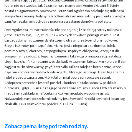
się nasiliły napady padaczki. Rodzina dzielnie stawia czoła przeciwnością, ale
los jej nie oszczędza. Jakiś czas temu u mamy pani Agnieszki, pani Elżbiety,
został zdiagnozowany nowotwór. Teraz pani Agnieszka opiekuje się Julianem i
swoją chorą mamą. Jedynym źródłem utrzymania rodziny jest renta po mężu
pani Agnieszki i jej dochody z pracy na sprzątaniu domów na pół etatu.
Pani Agnieszka, mimo trudności nie poddaje się i z nadzieją patrzy na lepsze
jutro. Starszy syn, Filip, studiuje i w wolnych chwilach pomaga mamie. Jest
bardzo zdolnym uczniem dzięki czemu otrzymuje stypendium naukowe.
Biegle też mówi po hiszpańsku. Mama jest z niego bardzo dumna. Julek,
pomimo swojej choroby jest pogodnym i mądrym chłopcem, który jest dla
swojej mamy radością. Jego marzeniem a także ogromną porzebą jest duży
„bean bag chair”, koniecznie w paski, bądź w czarnym lub szarym kolorze. Bean
bag jest tak bardzo ważny, gdyż jest to dla Juliana miejsce bezpieczne, które
daje mu komfort w trudnych sytuacjach, i które go uspokaja. Bean bag spełnia
rolę terapeutyczną, a ten, który Julian miał poprzednio już się zepsuł.
Chłopcom potrzebna jest też pościel – koniecznie taka sama (w paski lub
niebieska), gdyż Julian źle reaguje na wszelkie zmiany. Babcia Elżbieta marzy o
niedużym rozkładanym fotelu, na którym mogłaby wygodnie usiąść.
Najważniejszymi potrzebami rodziny jest żywność i środki czystości, bean bag
chair dla Julka oraz kołdra i pościel (dla Filipa i Juliana).
Zobacz pełną listę potrzeb rodziny.