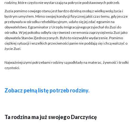
rodziny, które często nie wystarczają na pokrycie podstawowych potrzeb.
Zuzia pomimo sowjego stanu jest bardzo dzielną osobą z wielką wolą życia i
bystrym umysłem. Mimo swojej kondycji fizycznej jakiś czas temu, gdy jescze
przebywała w ośrodku rehebilitacyjnym, udało się jej zdać egzamin na
obywatelstwo. Egzaminator z Urzędu Imigracyjnego przyjechał do Zuzi do
ośrodka. W jej pokoiku odbyła się również ceremonia zaprzysiężenia Zuzi jako
obywatela Stanów Zjednoczonych. Było to niezwykłe wydarzenie. Pomimo
ciężkiej sytuacji i wszelkich przeciwności panie nie poddają się i chcą walczyć o
życie Zuzi.
Najważniejszymi potrzebami rodziny są podkłady na materac, żywność i środki
czystości.
Zobacz pełną listę potrzeb rodziny.
Ta rodzina ma już swojego Darczyńcę