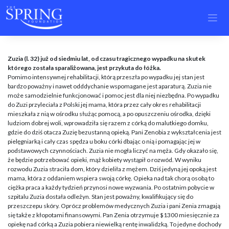
Skip
to
content
Zuzia (l. 32) już od siedmiu lat, od czasu tragicznego wypadku na skutek
którego została sparaliżowana, jest przykuta do łóżka.
Pomimo intensywnej rehabilitacji, którą przeszła po wypadku jej stan jest
bardzo poważny i nawet odddychanie wspomagane jest aparaturą. Zuzia nie
może samodzielnie funkcjonować i pomoc jest dla niej niezbędna. Po wypadku
do Zuzi przyleciała z Polski jej mama, która przez cały okres rehabilitacji
mieszkała z nią w ośrodku służąc pomocą, a po opuszczeniu ośrodka, dzięki
ludziom dobrej woli, wprowadziła się razem z córką do malutkiego domku,
gdzie do dziś otacza Zuzię bezustanną opieką. Pani Zenobia z wykształcenia jest
pielęgniarką i cały czas spędza u boku córki dbając o nią i pomagając jej w
podstawowych czynnościach. Zuzia nie mogła liczyć na męża. Gdy okazało się,
że będzie potrzebować opieki, mąż kobiety wystąpił o rozwód. W wyniku
rozwodu Zuzia straciła dom, który dzieliła z mężem. Dziś jedyną jej opoką jest
mama, która z oddaniem wspiera swoją córkę. Opieka nad tak chorą osobą to
ciężka praca a każdy tydzień przynosi nowe wyzwania. Po ostatnim pobycie w
szpitalu Zuzia dostała odleżyn. Stan jest poważny, kwalifikujący się do
przeszczepu skóry. Oprócz problemów medycznych Zuzia i pani Zenia zmagają
się także z kłopotami finansowymi. Pan Zenia otrzymuje $1300 miesięcznie za
opiekę nad córką a Zuzia pobiera niewielką rentę inwalidzką. To jedyne dochody