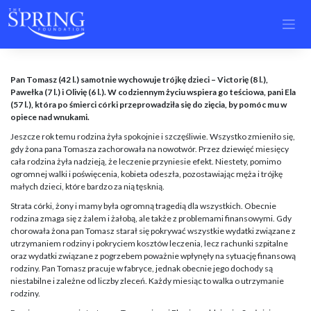
Skip
to
content
Pan Tomasz (42 l.) samotnie wychowuje trójkę dzieci – Victorię (8 l.),
Pawełka (7 l.) i Olivię (6 l.). W codziennym życiu wspiera go teściowa, pani Ela
(57 l.), która po śmierci córki przeprowadziła się do zięcia, by pomóc mu w
opiece nad wnukami.
Jeszcze rok temu rodzina żyła spokojnie i szczęśliwie. Wszystko zmieniło się,
gdy żona pana Tomasza zachorowała na nowotwór. Przez dziewięć miesięcy
cała rodzina żyła nadzieją, że leczenie przyniesie efekt. Niestety, pomimo
ogromnej walki i poświęcenia, kobieta odeszła, pozostawiając męża i trójkę
małych dzieci, które bardzo za nią tęsknią.
Strata córki, żony i mamy była ogromną tragedią dla wszystkich. Obecnie
rodzina zmaga się z żalem i żałobą, ale także z problemami finansowymi. Gdy
chorowała żona pan Tomasz starał się pokrywać wszystkie wydatki związane z
utrzymaniem rodziny i pokryciem kosztów leczenia, lecz rachunki szpitalne
oraz wydatki związane z pogrzebem poważnie wpłynęły na sytuację finansową
rodziny. Pan Tomasz pracuje w fabryce, jednak obecnie jego dochody są
niestabilne i zależne od liczby zleceń. Każdy miesiąc to walka o utrzymanie
rodziny.