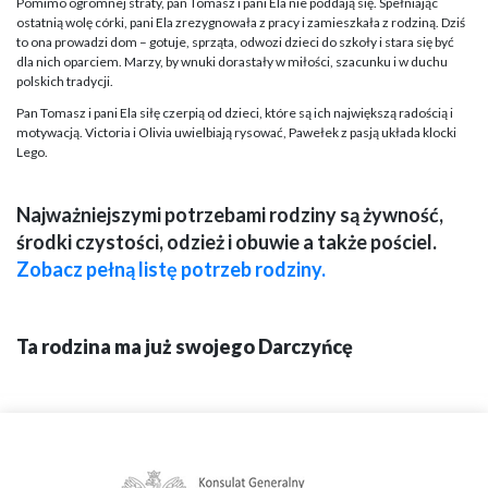
Pomimo ogromnej straty, pan Tomasz i pani Ela nie poddają się. Spełniając
ostatnią wolę córki, pani Ela zrezygnowała z pracy i zamieszkała z rodziną. Dziś
to ona prowadzi dom – gotuje, sprząta, odwozi dzieci do szkoły i stara się być
dla nich oparciem. Marzy, by wnuki dorastały w miłości, szacunku i w duchu
polskich tradycji.
Pan Tomasz i pani Ela siłę czerpią od dzieci, które są ich największą radością i
motywacją. Victoria i Olivia uwielbiają rysować, Pawełek z pasją układa klocki
Lego.
Najważniejszymi potrzebami rodziny są żywność,
środki czystości, odzież i obuwie a także pościel.
Zobacz pełną listę potrzeb rodziny.
Ta rodzina ma już swojego Darczyńcę