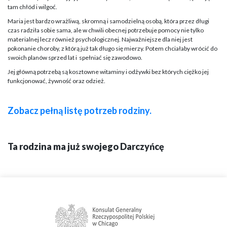
tam chłód i wilgoć.
Maria jest bardzo wrażliwą, skromną i samodzielną osobą, która przez długi
czas radziła sobie sama, ale w chwili obecnej potrzebuje pomocy nie tylko
materialnej lecz również psychologicznej. Najważniejsze dla niej jest
pokonanie choroby, z którą już tak długo się mierzy. Potem chciałaby wrócić do
swoich planów sprzed lat i
spełniać się zawodowo.
Jej główną potrzebą są kosztowne witaminy i odżywki bez których ciężko jej
funkcjonować, żywność oraz odzież.
Zobacz pełną listę potrzeb rodziny.
Ta rodzina ma już swojego Darczyńcę