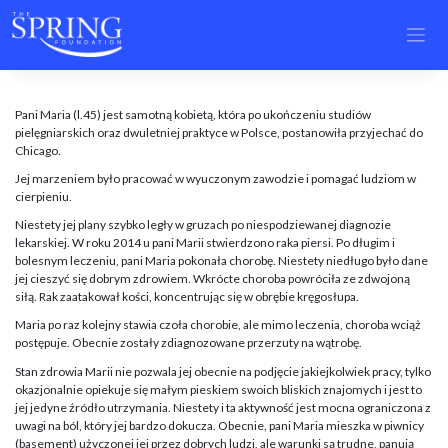
Skip
to
content
Pani Maria (l.45) jest samotną kobietą, która po ukończeniu studiów
pielęgniarskich oraz dwuletniej praktyce w Polsce, postanowiła przyjechać do
Chicago.
Jej marzeniem było pracować w wyuczonym zawodzie i pomagać ludziom w
cierpieniu.
Niestety jej plany szybko legły w gruzach po niespodziewanej diagnozie
lekarskiej. W roku 2014 u pani Marii stwierdzono raka piersi. Po długim i
bolesnym leczeniu, pani Maria pokonała chorobę. Niestety niedługo było dane
jej cieszyć się dobrym zdrowiem. Wkrócte choroba powróciła ze zdwojoną
siłą. Rak zaatakował kości, koncentrując się w obrębie kręgosłupa.
Maria po raz kolejny stawia czoła chorobie, ale mimo leczenia, choroba wciąż
postępuje. Obecnie zostały zdiagnozowane przerzuty na wątrobę.
Stan zdrowia Marii nie pozwala jej obecnie na podjęcie jakiejkolwiek pracy, tylko
okazjonalnie opiekuje się małym pieskiem swoich bliskich znajomych i jest to
jej jedyne źródło utrzymania. Niestety i ta aktywność jest mocna ograniczona z
uwagi na ból, który jej bardzo dokucza. Obecnie, pani Maria mieszka w piwnicy
(basement) użyczonej jej przez dobrych ludzi, ale warunki są trudne, panują