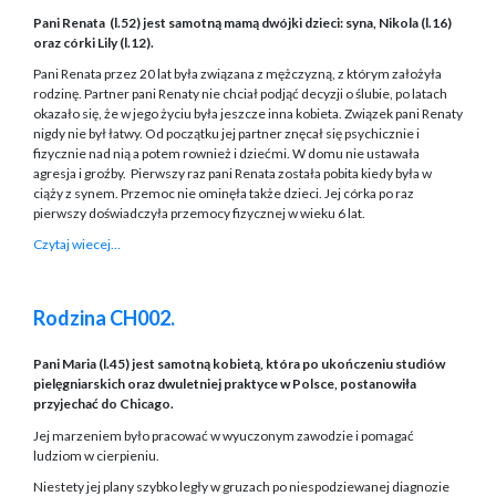
Pani Renata
(l.52) jest samotną mamą dwójki dzieci: syna, Nikola (l.16)
oraz córki Lily (l.12).
Pani Renata przez 20 lat była związana z mężczyzną, z którym założyła
rodzinę. Partner pani Renaty nie chciał podjąć decyzji o ślubie, po latach
okazało się, że w jego życiu była jeszcze inna kobieta. Związek pani Renaty
nigdy nie był łatwy. Od początku jej partner znęcał się psychicznie i
fizycznie nad nią a potem rownież i dziećmi. W domu nie ustawała
agresja i groźby.
Pierwszy raz pani Renata została pobita kiedy była w
ciąży z synem. Przemoc nie ominęła także dzieci. Jej córka po raz
pierwszy doświadczyła przemocy fizycznej w wieku 6 lat.
Czytaj wiecej…
Rodzina CH002.
Pani Maria (l.45) jest samotną kobietą, która po ukończeniu studiów
pielęgniarskich oraz dwuletniej praktyce w Polsce, postanowiła
przyjechać do Chicago.
Jej marzeniem było pracować w wyuczonym zawodzie i pomagać
ludziom w cierpieniu.
Niestety jej plany szybko legły w gruzach po niespodziewanej diagnozie