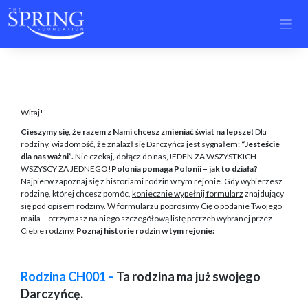
Skip
to
content
Witaj!
Cieszymy się, że razem z Nami chcesz zmieniać świat na lepsze!
Dla
rodziny, wiadomość, że znalazł się Darczyńca jest sygnałem:
“Jesteście
dla nas ważni”.
Nie czekaj, dołącz do nas,JEDEN ZA WSZYSTKICH
WSZYSCY ZA JEDNEGO!
Polonia pomaga Polonii – jak to działa?
Najpierw zapoznaj się z historiami rodzin w tym rejonie. Gdy wybierzesz
rodzinę, której chcesz pomóc,
koniecznie wypełnij formularz
znajdujący
się pod opisem rodziny. W formularzu poprosimy Cię o podanie Twojego
maila – otrzymasz na niego szczegółową listę potrzeb wybranej przez
Ciebie rodziny.
Poznaj historie rodzin w tym rejonie:
Rodzina CH001 –
Ta rodzina ma już swojego
Darczyńcę.