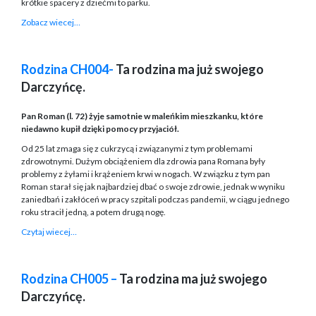
krótkie spacery z dziećmi to parku.
Zobacz wiecej…
Rodzina CH004-
Ta rodzina ma już swojego
Darczyńcę.
Pan Roman (l. 72) żyje samotnie w maleńkim mieszkanku, które
niedawno kupił dzięki pomocy przyjaciół.
Od 25 lat zmaga się z cukrzycą i związanymi z tym problemami
zdrowotnymi. Dużym obciążeniem dla zdrowia pana Romana były
problemy z żyłami i krążeniem krwi w nogach. W związku z tym pan
Roman starał się jak najbardziej dbać o swoje zdrowie, jednak w wyniku
zaniedbań i zakłóceń w pracy szpitali podczas pandemii, w ciągu jednego
roku stracił jedną, a potem drugą nogę.
Czytaj wiecej…
Rodzina CH005 –
Ta rodzina ma już swojego
Darczyńcę.