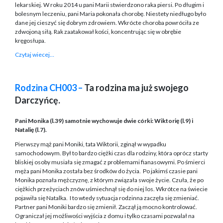
lekarskiej. W roku 2014 u pani Marii stwierdzono raka piersi. Po długim i
bolesnym leczeniu, pani Maria pokonała chorobę. Niestety niedługo było
dane jej cieszyć się dobrym zdrowiem. Wkrócte choroba powróciła ze
zdwojoną siłą. Rak zaatakował kości, koncentrując się w obrębie
kręgosłupa.
Czytaj wiecej…
Rodzina CH003 –
Ta rodzina ma już swojego
Darczyńcę.
Pani Monika (l.39) samotnie wychowuje dwie córki: Wiktorię (l.9) i
Natalię (l.7).
Pierwszy mąż pani Moniki, tata Wiktorii, zginął w wypadku
samochodowym. Był to bardzo ciężki czas dla rodziny, która oprócz starty
bliskiej osoby musiała się zmagać z problemami fianasowymi. Po śmierci
męża pani Monika została bez środków do życia.
Po jakimś czasie pani
Monika poznała mężczyznę, z którym związała swoje życie. Czuła, że po
ciężkich przeżyciach znów uśmiechnął się do niej los. Wkrótce na świecie
pojawiła się Natalka.
I to wtedy sytuacja rodzinna zaczęła się zmieniać.
Partner pani Moniki bardzo się zmienił. Zaczął ją mocno kontrolować.
Ograniczał jej możliwości wyjścia z domu i tylko czasami pozwalał na