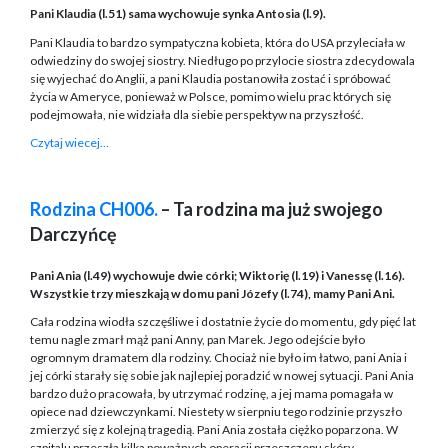
Pani Klaudia (l.51) sama wychowuje synka Antosia (l.9).
Pani Klaudia to bardzo sympatyczna kobieta, która do USA przyleciała w
odwiedziny do swojej siostry. Niedługo po przylocie siostra zdecydowala
się wyjechać do Anglii, a pani Klaudia postanowiła zostać i spróbować
życia w Ameryce, ponieważ w Polsce, pomimo wielu prac których się
podejmowała, nie widziała dla siebie perspektyw na przyszłość.
Czytaj wiecej…
Rodzina CH006.
– Ta rodzina ma już swojego
Darczyńcę
Pani Ania (l.49) wychowuje dwie córki; Wiktorię (l.19) i Vanessę (l.16).
Wszystkie trzy mieszkają w domu pani Józefy (l.74), mamy Pani Ani.
Cała rodzina wiodła szczęśliwe i dostatnie życie do momentu, gdy pięć lat
temu nagle zmarł mąż pani Anny, pan Marek. Jego odejście było
ogromnym dramatem dla rodziny. Chociaż nie było im łatwo, pani Ania i
jej córki starały się sobie jak najlepiej poradzić w nowej sytuacji. Pani Ania
bardzo dużo pracowała, by utrzymać rodzinę, a jej mama pomagała w
opiece nad dziewczynkami. Niestety w sierpniu tego rodzinie przyszło
zmierzyć się z kolejną tragedią. Pani Ania została ciężko poparzona. W
szpitalu przeszła kilka poważnych operacji przeszczepu skóry.