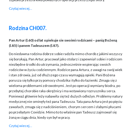
Czytaj wiecej…
Rodzina CH007.
Pan Artur (l.60) od lat opiekuje sie swoimi rodzicami – panią Bożeną
(l.85) i panem Tadeuszem (l.87).
Do niedawna rodzina dobrze sobie radziła mimo chorób z jakimi wszyscy
się borykają. Pan Artur, pracował jako stolarz i zapewniał sobie i rodzicom
niezbędne środki do utrzymania, jednocześnie wspierając swoich
rodziców w życiu codziennym. Rodzice pana Artura, z uwagi na swój wiek
i stan zdrowia, już od dłuższego czasu wymagają opieki. Pani Bożena
porusza się tylko przy pomocy chodzika i tylko do łazienki. Zmaga się z
wieloma problemami zdrowotnymi. Jest po operacji wymiany biodra, po
przebytej chorobie raka okrężnicy i ma wstawiony rozruszniku serca.
Ponieważ głównie leży nabawiła się też dużych odleżyn. Problemy natury
medycznej nie ominęły też pana Tadeusza. Tata pana Artura jest po pięciu
zawałach, zmaga się z nadciśnieniem, chorym sercem i słabymi płucami
po przebytym Covidzie. Mimo to to właśnie pan Tadeusz zajmował się
żoną w ciągu dnia, kiedy syn był w pracy.
Czytaj wiecej…